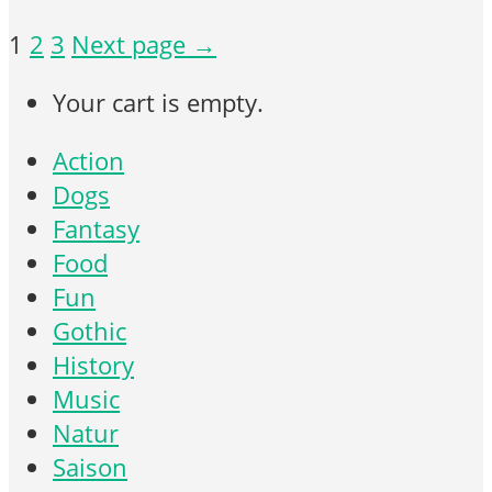
Posts
1
2
3
Next page →
pagination
Your cart is empty.
Action
Dogs
Fantasy
Food
Fun
Gothic
History
Music
Natur
Saison